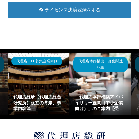
❖ ライセンス決済登録をする
代理店・FC募集企業向け
代理店本部構築・募集関連
記事
代理店総研（代理店総合
「代理店本部構築アドバ
研究所）設立の背景、事
イザリー顧問（中小企業
業内容等
向け）」のご案内【受...