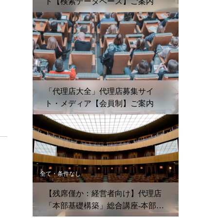
ト【検索データベース】ご案内
「代理店大全」代理店募集サイ
ト・メディア【会員制】ご案内
全て・条件なし
。
【残席僅か：経営者向け】代理店
「本部基礎構築」総合講座-本部立
ち上げ