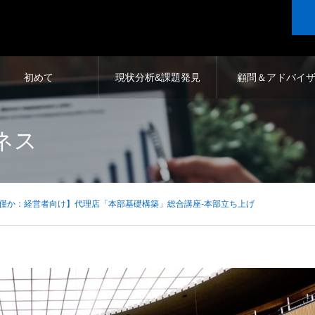
初めて
現状分析&課題発見
顧問＆アドバイ
リー
ネス
僅か：経営者向け】代理店「本部基礎構築」総合講座-本部立ち上げ