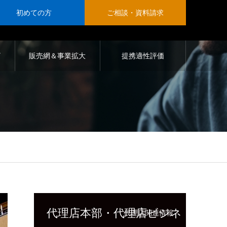
初めての方
ご相談・資料請求
ザ
販売網＆事業拡大
提携適性評価
代理店本部・代理店ビジネ
代理店関連情報