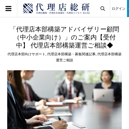
ログイン

「代理店本部構築アドバイザリー顧問
（中小企業向け）」のご案内【受付
中】 代理店本部構築運営ご相談◆
代理店本部向けサポート
,
代理店本部構築・募集関連記事
,
代理店本部構築
運営ご相談