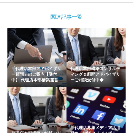
関連記事一覧
「代理店本部アドバイザリ
代理店本部構築コンサルテ
ー顧問」のご案内【受付
ィング＆顧問アドバイザリ
中】 代理店本部構築運営...
ーご相談受付中◆
「代理店募集メディア活用