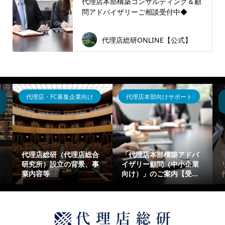
代理店本部構築コンサルティング＆顧
問アドバイザリーご相談受付中◆
代理店総研ONLINE【公式】
代理店・FC募集企業向け
代理店本部向けサポート
代理店総研（代理店総合
「代理店本部構築アドバ
研究所）設立の背景、事
イザリー顧問（中小企業
業内容等
向け）」のご案内【受...