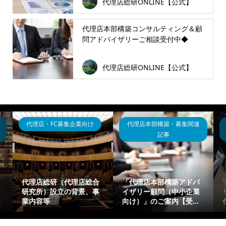
代理店総研ONLINE【公式】
代理店本部構築コンサルティング＆顧
問アドバイザリーご相談受付中◆
代理店総研ONLINE【公式】
代理店・FC募集企業向け
代理店本部構築・募集関連
記事
代理店総研（代理店総合
「代理店本部構築アドバ
研究所）設立の背景、事
イザリー顧問（中小企業
業内容等
向け）」のご案内【受...